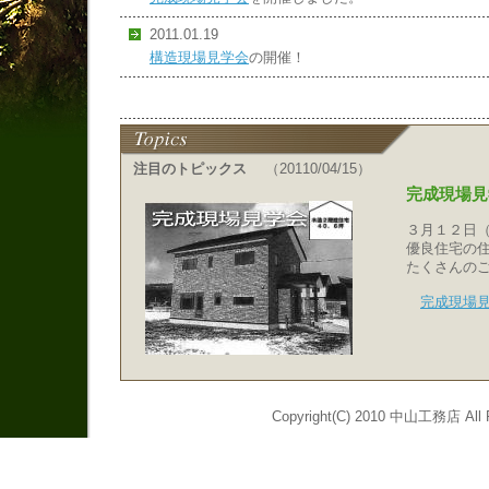
2011.01.19
構造現場見学会
の開催！
注目のトピックス
（20110/04/15）
完成現場見
３月１２日（土
優良住宅の住ま
たくさんのご来
完成現場
Copyright(C) 2010 中山工務店 All R